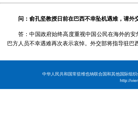
问：俞孔坚教授日前在巴西不幸坠机遇难，请外
答：中国政府始终高度重视中国公民在海外的安
巴方人员不幸遇难再次表示哀悼。外交部将指导驻巴
中华人民共和国常驻维也纳联合国和其他国际组织代表团 版
http://vi