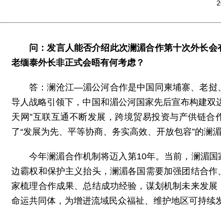
2
问：发言人能否介绍此次澜湄合作第十次外长会
老缅泰外长非正式会晤有何考虑？
答：澜沧江—湄公河合作是中国同柬埔寨、老挝
导人战略引领下，中国和湄公河国家先后宣布构建双
天网”互联互通不断发展，跨境贸易投资与产供链合
了“发展为先、平等协商、务实高效、开放包容”的澜
今年澜湄合作机制将迈入第10年。当前，澜湄
边霸权和保护主义抬头，澜湄各国需要加强团结合作
家梳理合作成果、总结成功经验，谋划机制未来发展
命运共同体，为增进流域民众福祉、维护地区可持续