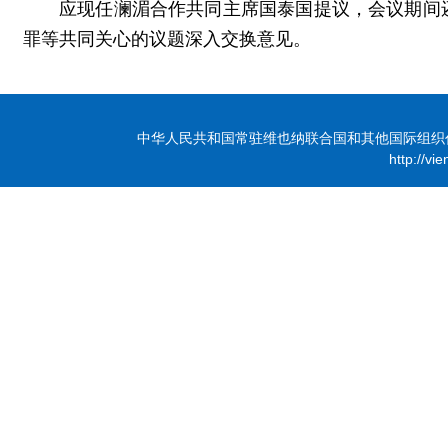
应现任澜湄合作共同主席国泰国提议，会议期间
罪等共同关心的议题深入交换意见。
中华人民共和国常驻维也纳联合国和其他国际组织代表团 版
http://vi