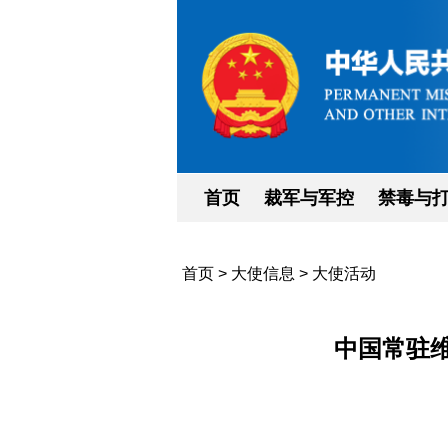
首页
裁军与军控
禁毒与
首页
>
大使信息
>
大使活动
中国常驻维